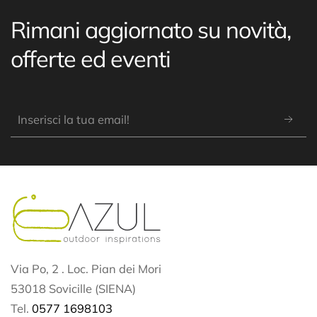
Rimani aggiornato su novità,
offerte ed eventi
Via Po, 2 . Loc. Pian dei Mori
53018 Sovicille (SIENA)
Tel.
0577 1698103